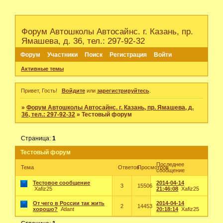
Форум Автошколы Автосайнс. г. Казань, пр.
Ямашева, д. 36, тел.: 297-92-32
Форум
Участники
Поиск
Регистрация
Войти
Активные темы
Привет, Гость!
Войдите
или
зарегистрируйтесь
.
»
Форум Автошколы Автосайнс. г. Казань, пр. Ямашева, д.
36, тел.: 297-92-32
»
Тестовый форум
Страница:
1
Тестовый форум
Последнее
Тема
Ответов
Просмотров
сообщение
Тестовое сообщение
2014-04-14
3
15506
Xafiz25
21:46:08
Xafiz25
От чего в России так жить
2014-04-14
2
14453
хорошо?
Atlant
20:18:14
Xafiz25