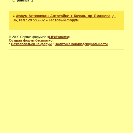
Страница:
1
»
Форум Автошколы Автосайнс. г. Казань, пр. Ямашева, д.
36, тел.: 297-92-32
»
Тестовый форум
© 2000 Сервис форумов «
LiFeForums
»
Создать форум бесплатно
*
Пожаловаться на форум
*
Политика конфиденциальности